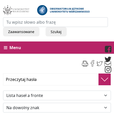
Zaawansowane
Szukaj
Menu