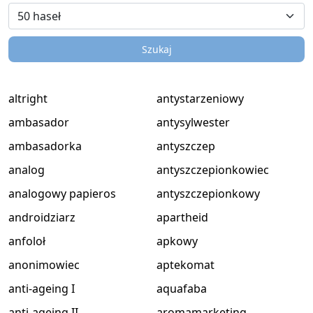
Szukaj
altright
antystarzeniowy
ambasador
antysylwester
ambasadorka
antyszczep
analog
antyszczepionkowiec
analogowy papieros
antyszczepionkowy
androidziarz
apartheid
anfoloł
apkowy
anonimowiec
aptekomat
anti-ageing I
aquafaba
anti-ageing II
aromamarketing