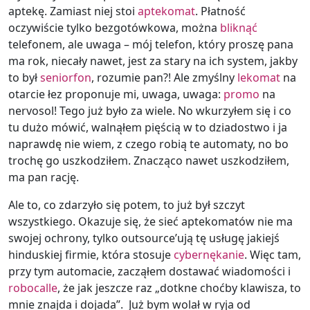
aptekę. Zamiast niej stoi
aptekomat
. Płatność
oczywiście tylko bezgotówkowa, można
bliknąć
telefonem, ale uwaga – mój telefon, który proszę pana
ma rok, niecały nawet, jest za stary na ich system, jakby
to był
seniorfon
, rozumie pan?! Ale zmyślny
lekomat
na
otarcie łez proponuje mi, uwaga, uwaga:
promo
na
nervosol! Tego już było za wiele. No wkurzyłem się i co
tu dużo mówić, walnąłem pięścią w to dziadostwo i ja
naprawdę nie wiem, z czego robią te automaty, no bo
trochę go uszkodziłem. Znacząco nawet uszkodziłem,
ma pan rację.
Ale to, co zdarzyło się potem, to już był szczyt
wszystkiego. Okazuje się, że sieć aptekomatów nie ma
swojej ochrony, tylko outsource’ują tę usługę jakiejś
hinduskiej firmie, która stosuje
cybernękanie
. Więc tam,
przy tym automacie, zacząłem dostawać wiadomości i
robocalle
, że jak jeszcze raz „dotkne choćby klawisza, to
mnie znajda i dojada”. Już bym wolał w ryja od