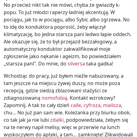
No przecież nikt tak nie mówi, chyba że gwiazdy k-
popu. To już młodzi raperzy ładniej akcentują. W
pociągu, jak to w pociągu, albo Sybir, albo zgrzewa. No
to idę do konduktora poprosić, żeby włączył
klimatyzację, bo jedna starsza pani ledwo łapie oddech.
Ale okazuje się, że to był przejazd bezzałogowy, a
automatyczny konduktor zakwalifikował moje
zgłoszenie jako nękanie i ageizm, bo powiedziałem
„starsza pani”. Do mnie, do
silversa
taka gadka!
Wchodząc do pracy, już byłem nieźle nabuzowany, a
tam jeszcze na miejscu żywej duszy, no może poza
recepcją, gdzie siedzą zblazowani stażyści ze
zdiagnozowaną
nomofobią
. Kontakt wzrokowy?
Zapomnij. A tak to cały dzień
calle
,
cyfroza
,
mailoza
,
chu… No już pan sam wie. Koleżanka przy biurku obok,
co tak jak ja nie lubi
zdalki
, podpowiedziała, żebym się
na te nerwy napił melisy, więc w przerwie na lunch
wyskoczyłem do apteki, a tam… zamknięte! Zlikwidowali