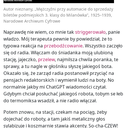
Autor nieznany, „Mężczyźni przy automacie do sprzedaży
biletów podmiejskich 3. klasy do Milanówka”, 1925–1939,
Narodowe Archiwum Cyfrowe
Naprawdę nie wiem, co mnie tak
striggerowało
, panie
władzo. Mój terapeuta pewnie by powiedział, że to
typowa reakcja na
przebodźcowanie
. Wszystko zaczęło
się od radia. Włączam do śniadanka moją ulubioną
stację, jajeczko,
przelew
, najmilsza chwila poranka, te
sprawy, a tu nagle w głośniku słyszę jakiegoś bota.
Okazało się, że zarząd radia postanowił przyciąć na
pensjach redaktorskich i wymienił ludzi na boty. No
normalnie jakby mi ChatGPT wiadomości czytał.
Gdybym chciał posłuchać jakiegoś robota, tobym se łeb
do termomiksa wsadził, a nie radio włączał.
Potem znowu, na stacji, czekam na pociąg, żeby
dojechać do roboty, a tam jakiś metaliczny głos
sylabizuje i koszmarnie stawia akcenty. So-cha-CZEW!