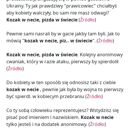
Ukrainy. Ty jak prawdziwy "prawicowiec" chciałbyś
aby kobiety walczyły, bo sam nie masz odwagi?
Kozak w necie, pizda w świecie
(
Źródło
)
Pewnie sami nasrali by w gacie jakby tam byli. Jak to
mówią "
kozak w necie, piz.. w świecie
". (
Źródło
)
Kozak w necie, pizda w świecie
. Kolejny anonimowy
cwaniak, który w razie ataku, pierwszy by spierdolił
(
Źródło
)
Do kobiety w ten sposób się odnosisz taki z ciebie
kozak w necie
, pewnie jak była by wojna to pierwszy
być spierdl. w kobiecym przebraniu (
Źródło
)
Co ty sobą człowieku reprezentujesz? Wstydzisz się
pisać pod imieniem i nazwiskiem.
Kozak w necie
tylko jesteś i na dodatek anonimowy. (
Źródło
)