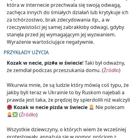
która w internecie przechwala się swoją odwagą,
zachęca innych do śmiałych działań lub krytykuje ich
za tchórzostwo, brak zdecydowania itp., a w
rzeczywistości jej samej zabrakłoby odwagi, gdyby
stanęła przed jej wymagającym jej wyzwaniem.
Wyrażenie wartościujące negatywnie.
PRZYKŁADY UŻYCIA
Kozak w necie, piz#a w świecie
! Taki był odważny,
że zemdlał podczas przeszukania domu. (
Źródło
)
Wkurwia mnie, że są ludzie który mówią coś typu, że
jakby byli teraz w Ukrainie to by Ruskom najebali a
prawda jest taka, że prędzej by spierdolili niż walczyli
Kozak w necie pizda w świecie
Nie polecam
(
Źródło
)
Wszystkie dziewczyny, o których wiem że wcześniej
protestowały, angażują się w pomoc gościom z