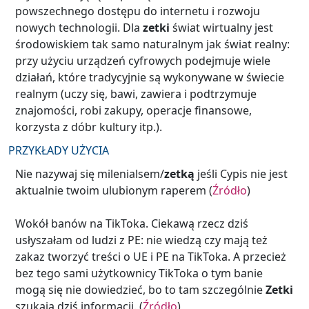
powszechnego dostępu do internetu i rozwoju
nowych technologii. Dla
zetki
świat wirtualny jest
środowiskiem tak samo naturalnym jak świat realny:
przy użyciu urządzeń cyfrowych podejmuje wiele
działań, które tradycyjnie są wykonywane w świecie
realnym (uczy się, bawi, zawiera i podtrzymuje
znajomości, robi zakupy, operacje finansowe,
korzysta z dóbr kultury itp.).
PRZYKŁADY UŻYCIA
Nie nazywaj się milenialsem/
zetką
jeśli Cypis nie jest
aktualnie twoim ulubionym raperem (
Źródło
)
Wokół banów na TikToka. Ciekawą rzecz dziś
usłyszałam od ludzi z PE: nie wiedzą czy mają też
zakaz tworzyć treści o UE i PE na TikToka. A przecież
bez tego sami użytkownicy TikToka o tym banie
mogą się nie dowiedzieć, bo to tam szczególnie
Zetki
szukają dziś informacji. (
Źródło
)