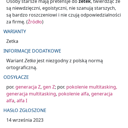
Osoby starsze mają pretensje do
zetek
, twierdząc że
są niewdzięczni, egoistyczni, nie szanują starszych,
są bardzo roszczeniowi i nie czują odpowiedzialności
za firmę. (
Źródło
)
WARIANTY
Zetka
INFORMACJE DODATKOWE
Wariant
Zetka
jest niezgodny z polską normą
ortograficzną.
ODSYŁACZE
por.
generacja Z
,
gen Z
; por.
pokolenie multitasking
,
generacja multitasking
,
pokolenie alfa
,
generacja
alfa
,
alfa I
HASŁO ZGŁOSZONE
14 września 2023