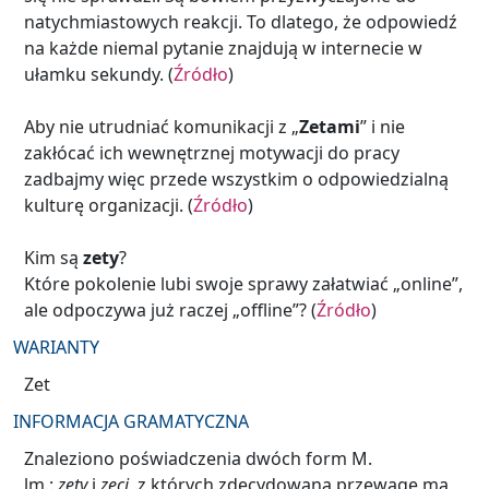
natychmiastowych reakcji. To dlatego, że odpowiedź
na każde niemal pytanie znajdują w internecie w
ułamku sekundy. (
Źródło
)
Aby nie utrudniać komunikacji z „
Zetami
” i nie
zakłócać ich wewnętrznej motywacji do pracy
zadbajmy więc przede wszystkim o odpowiedzialną
kulturę organizacji. (
Źródło
)
Kim są
zety
?
Które pokolenie lubi swoje sprawy załatwiać „online”,
ale odpoczywa już raczej „offline”? (
Źródło
)
WARIANTY
Zet
INFORMACJA GRAMATYCZNA
Znaleziono poświadczenia dwóch form M.
lm.:
zety
i
zeci
, z których zdecydowaną przewagę ma