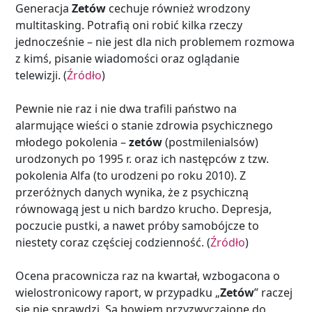
Generacja
Zetów
cechuje również wrodzony
multitasking. Potrafią oni robić kilka rzeczy
jednocześnie – nie jest dla nich problemem rozmowa
z kimś, pisanie wiadomości oraz oglądanie
telewizji. (
Źródło
)
Pewnie nie raz i nie dwa trafili państwo na
alarmujące wieści o stanie zdrowia psychicznego
młodego pokolenia –
zetów
(postmilenialsów)
urodzonych po 1995 r. oraz ich następców z tzw.
pokolenia Alfa (to urodzeni po roku 2010). Z
przeróżnych danych wynika, że z psychiczną
równowagą jest u nich bardzo krucho. Depresja,
poczucie pustki, a nawet próby samobójcze to
niestety coraz częściej codzienność. (
Źródło
)
Ocena pracownicza raz na kwartał, wzbogacona o
wielostronicowy raport, w przypadku „
Zetów
” raczej
się nie sprawdzi. Są bowiem przyzwyczajone do