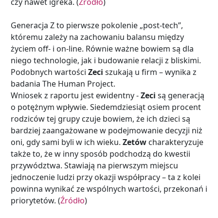
czy nawet igreka. (
Źródło
)
Generacja Z to pierwsze pokolenie „post-tech”,
któremu zależy na zachowaniu balansu między
życiem off- i on-line. Równie ważne bowiem są dla
niego technologie, jak i budowanie relacji z bliskimi.
Podobnych wartości
Zeci
szukają u firm – wynika z
badania The Human Project.
Wniosek z raportu jest ewidentny -
Zeci
są generacją
o potężnym wpływie. Siedemdziesiąt osiem procent
rodziców tej grupy czuje bowiem, że ich dzieci są
bardziej zaangażowane w podejmowanie decyzji niż
oni, gdy sami byli w ich wieku.
Zetów
charakteryzuje
także to, że w inny sposób podchodzą do kwestii
przywództwa. Stawiają na pierwszym miejscu
jednoczenie ludzi przy okazji współpracy – ta z kolei
powinna wynikać ze wspólnych wartości, przekonań i
priorytetów. (
Źródło
)