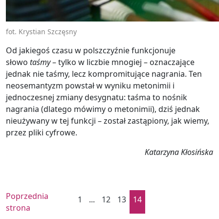
fot. Krystian Szczęsny
Od jakiegoś czasu w polszczyźnie funkcjonuje
słowo
taśmy
– tylko w liczbie mnogiej – oznaczające
jednak nie taśmy, lecz kompromitujące nagrania. Ten
neosemantyzm powstał w wyniku metonimii i
jednoczesnej zmiany desygnatu: taśma to nośnik
nagrania (dlatego mówimy o metonimii), dziś jednak
nieużywany w tej funkcji – został zastąpiony, jak wiemy,
przez pliki cyfrowe.
Katarzyna Kłosińska
Poprzednia
1
...
12
13
14
strona