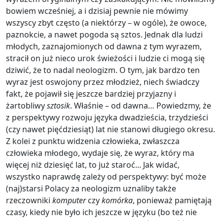
bowiem wcześniej, a i dzisiaj pewnie nie mówimy
wszyscy zbyt często (a niektórzy – w ogóle), że owoce,
paznokcie, a nawet pogoda są sztos. Jednak dla ludzi
młodych, zaznajomionych od dawna z tym wyrazem,
stracił on już nieco urok świeżości i ludzie ci mogą się
dziwić, że to nadal neologizm. O tym, jak bardzo ten
wyraz jest oswojony przez młodzież, niech świadczy
fakt, że pojawił się jeszcze bardziej przyjazny i
żartobliwy
sztosik
. Właśnie – od dawna… Powiedzmy, że
z perspektywy rozwoju języka dwadzieścia, trzydzieści
(czy nawet pięćdziesiąt) lat nie stanowi długiego okresu.
Z kolei z punktu widzenia człowieka, zwłaszcza
człowieka młodego, wydaje się, że wyraz, który ma
więcej niż dziesięć lat, to już staroć... Jak widać,
wszystko naprawdę zależy od perspektywy: być może
(naj)starsi Polacy za neologizm uznaliby także
rzeczowniki
komputer
czy
komórka
, ponieważ pamiętają
czasy, kiedy nie było ich jeszcze w języku (bo też nie