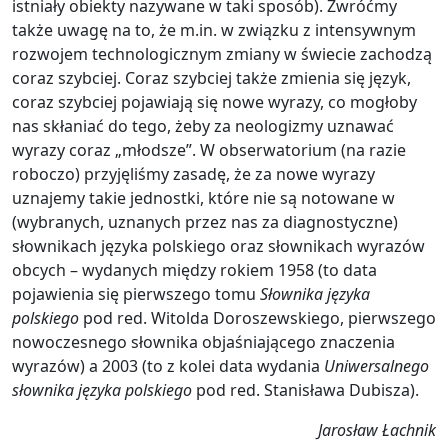
istniały obiekty nazywane w taki sposób). Zwróćmy
także uwagę na to, że m.in. w związku z intensywnym
rozwojem technologicznym zmiany w świecie zachodzą
coraz szybciej. Coraz szybciej także zmienia się język,
coraz szybciej pojawiają się nowe wyrazy, co mogłoby
nas skłaniać do tego, żeby za neologizmy uznawać
wyrazy coraz „młodsze”. W obserwatorium (na razie
roboczo) przyjęliśmy zasadę, że za nowe wyrazy
uznajemy takie jednostki, które nie są notowane w
(wybranych, uznanych przez nas za diagnostyczne)
słownikach języka polskiego oraz słownikach wyrazów
obcych – wydanych między rokiem 1958 (to data
pojawienia się pierwszego tomu
Słownika języka
polskiego
pod red. Witolda Doroszewskiego, pierwszego
nowoczesnego słownika objaśniającego znaczenia
wyrazów) a 2003 (to z kolei data wydania
Uniwersalnego
słownika języka polskiego
pod red. Stanisława Dubisza).
Jarosław Łachnik