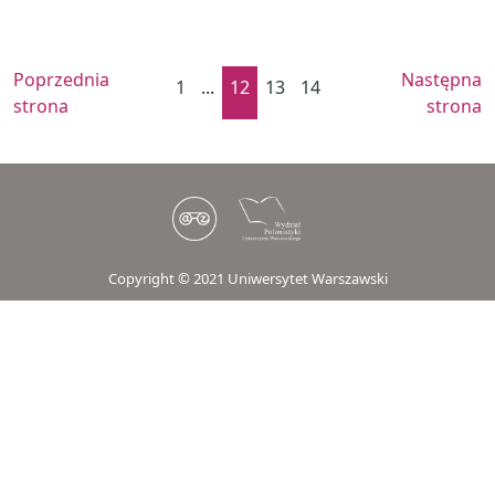
Poprzednia
Następna
1
...
12
13
14
strona
strona
Copyright © 2021 Uniwersytet Warszawski