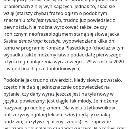
problemach z niej wynikających. Jednak to, skąd się
wziął (starszy chyba) frazeologizm o podobnym
znaczeniu
taka jest sytuacja
, trudno już powiedzieć z
pewnością. Nie można wyrokować także, że czy
ironicznym neofrazeologizmem staną się słowa Jacka
Sasina
demokracja kosztuje
, wypowiedziane kilka dni
temu w programie Konrada Piaseckiego (chociaż w tym
wypadku także możemy łatwo podać datę pierwszego
użycia tego połączenia wyrazowego – 29 września 2020
r. w godzinach przedpołudniowych).
Podobnie jak trudno stwierdzić, kiedy słowo powstało,
często nie da się jednoznacznie odpowiedzieć na
pytanie, czy dany wyraz jeszcze jest na tyle nowy w
języku, powiedzmy: jest ciągle tak młody, że możemy
nazywać go neologizmem. Dla wielu użytkowników
polszczyzny ogólnej leksem
sztos
(będący oznaką
podziwu, pozytywnej oceny czegoś) jest zapewne
wyrazem oryginalnym czy zaskakującym. Nie mówiliśmy