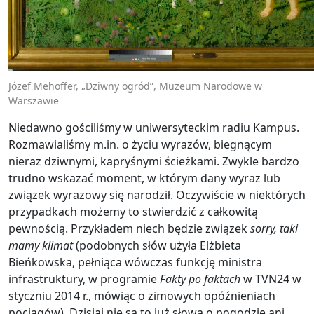
Józef Mehoffer, „Dziwny ogród”, Muzeum Narodowe w
Warszawie
Niedawno gościliśmy w uniwersyteckim radiu Kampus.
Rozmawialiśmy m.in. o życiu wyrazów, biegnącym
nieraz dziwnymi, kapryśnymi ścieżkami. Zwykle bardzo
trudno wskazać moment, w którym dany wyraz lub
związek wyrazowy się narodził. Oczywiście w niektórych
przypadkach możemy to stwierdzić z całkowitą
pewnością. Przykładem niech będzie związek
sorry, taki
mamy klimat
(podobnych słów użyła Elżbieta
Bieńkowska, pełniąca wówczas funkcję ministra
infrastruktury, w programie
Fakty po faktach
w TVN24 w
styczniu 2014 r., mówiąc o zimowych opóźnieniach
pociągów). Dzisiaj nie są to już słowa o pogodzie ani