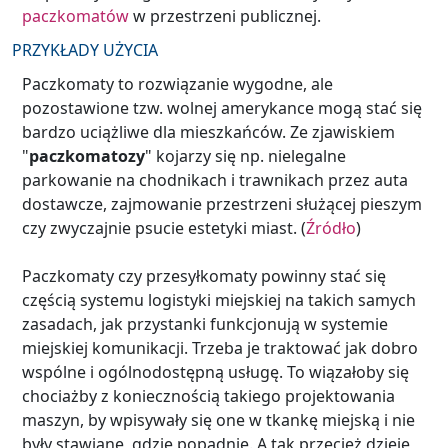
paczkomatów
w przestrzeni publicznej.
PRZYKŁADY UŻYCIA
Paczkomaty to rozwiązanie wygodne, ale
pozostawione tzw. wolnej amerykance mogą stać się
bardzo uciążliwe dla mieszkańców. Ze zjawiskiem
"
paczkomatozy
" kojarzy się np. nielegalne
parkowanie na chodnikach i trawnikach przez auta
dostawcze, zajmowanie przestrzeni służącej pieszym
czy zwyczajnie psucie estetyki miast. (
Źródło
)
Paczkomaty czy przesyłkomaty powinny stać się
częścią systemu logistyki miejskiej na takich samych
zasadach, jak przystanki funkcjonują w systemie
miejskiej komunikacji. Trzeba je traktować jak dobro
wspólne i ogólnodostępną usługę. To wiązałoby się
chociażby z koniecznością takiego projektowania
maszyn, by wpisywały się one w tkankę miejską i nie
były stawiane, gdzie popadnie. A tak przecież dzieje