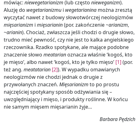
mówiąc:
niewegetarianizm
(lub często
nieweganizm
).
Aluzję do
wegetarianizmu
i
wegetarianina
można zresztą
wyczytać nawet z budowy słowotwórczej neologizmów
mięsarianizm
i
mięsarianin
(por. zakończenie ~
arianizm
,
~
arianin
). Chociaż, zwłaszcza jeśli chodzi o drugie słowo,
trudno mieć pewność, czy nie jest to kalka angielskiego
rzeczownika. Rzadko spotykane, ale mające podobne
znaczenie słowo
meatarian
oznacza właśnie ‘kogoś, kto
je mięso’, albo nawet ‘kogoś, kto je tylko mięso’
[1]
(por.
też ang.
meatatarian
[2]
). W wypadku omawianych
neologizmów nie chodzi jednak o drugie z
przywołanych znaczeń.
Mięsarianizm
to po prostu
najczęściej spotykany sposób odżywiania się –
uwzględniający i mięso, i produkty roślinne. W końcu
nie samym mięsem mięsarianin żyje…
Barbara Pędzich