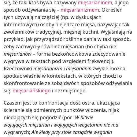
się, że taki ktoś bywa nazywany
mięsarianinem
, a jego
sposób odżywiania się –
mięsarianizmem
. Określeń
tych używają najczęściej (np. w dyskusjach
internetowych) osoby niejedzące mięsa, nazywając tak
zwolenników tradycyjnej, mięsnej kuchni. Wyjaśniają na
przykład, jak przyrządzać roślinne dania w taki sposób,
żeby zachwyciły również mięsarian (bo chyba nie:
mięsarianów
– forma bezkońcówkowa zdecydowanie
wygrywa w tekstach pod względem frekwencji).
Rzeczowniki
mięsarianizm
i
mięsarianin
zwykle można
spotkać właśnie w kontekstach, w których chodzi o
skonfrontowanie ze sobą dwóch sposobów odżywiania
się:
mięsariańskiego
i bezmięsnego.
Czasem jest to konfrontacja dość ostra, ukazująca
ścieranie się odmiennych punktów widzenia, nijak
niedających się pogodzić (por.:
W bitwie
wojujących mięsarian i wojujących wegetarian nie ma
wygranych;
Ale kiedy przy stole zasiądzie weganin