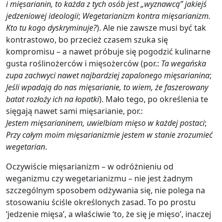
i mięsarianin, to każda z tych osób jest „wyznawcą” jakiejś
jedzeniowej ideologii
;
Wegetarianizm kontra mięsarianizm.
Kto tu kogo dyskryminuje?
). Ale nie zawsze musi być tak
kontrastowo, bo przecież czasem szuka się
kompromisu – a nawet próbuje się pogodzić kulinarne
gusta roślinożerców i mięsożerców (por.:
Ta wegańska
zupa zachwyci nawet najbardziej zapalonego mięsarianina
;
Jeśli wpadają do nas mięsarianie, to wiem, że faszerowany
batat rozłoży ich na łopatki
). Mało tego, po określenia te
sięgają nawet sami mięsarianie, por.:
Jestem mięsarianinem, uwielbiam mięso w każdej postaci
;
Przy całym moim mięsarianizmie jestem w stanie zrozumieć
wegetarian
.
Oczywiście mięsarianizm – w odróżnieniu od
weganizmu czy wegetarianizmu – nie jest żadnym
szczególnym sposobem odżywania się, nie polega na
stosowaniu ściśle określonych zasad. To po prostu
‘jedzenie mięsa’, a właściwie ‘to, że się je mięso’, inaczej