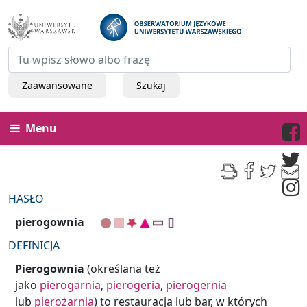
Zaawansowane
Szukaj
Menu
HASŁO
pierogownia
DEFINICJA
Pierogownia
(określana też
jako
pierogarnia
,
pierogeria
,
pierogernia
lub
pierożarnia
) to restauracja lub bar, w których