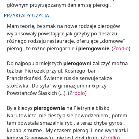
głównym przyrządzanym daniem są pierogi.
PRZYKŁADY UŻYCIA
Mam teorię, że smak na nowe rodzaje pierogów
wylansowały powstające jak grzyby po deszczu
różnego rodzaju restauracje, oferujące „domowe”
pierogi, te różne pierogarnie i
pierogownie
. (
Źródło
)
Do najpopularniejszych
pierogowni
zaliczyć można
też bar Pierożek przy ul. Kośnego, bar
Franciszkański. Świetne ruskie serwuje także
stołówka „Do syta" w gimnazjum nr 6 przy
Powstańców Śląskich (…). (
Źródło
)
Byla kiedys
pierogownia
na Pietrynie blisko
Narutowicza, nie cieszyla sie powodzeniem , potem
tam powstala smazalnia ryb , a teraz chyba gyros ,
kebab ,smutne . My czasem pierogi i inne wynalazki
jemy w Greenway'u , nie jest zbyt drogi. (
Źródło
)