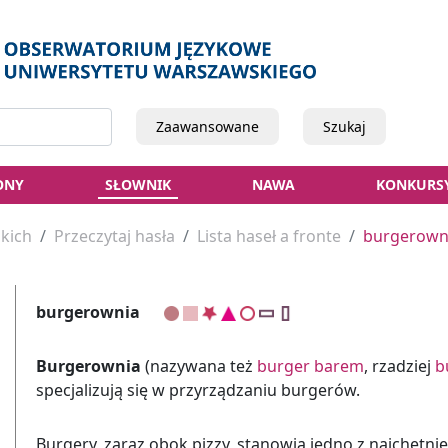
Zaawansowane
Szukaj
ONY
SŁOWNIK
NAWA
KONKURS
kich
Przeczytaj hasła
Lista haseł a fronte
burgerown
burgerownia
Burgerownia
(nazywana też
burger barem
, rzadziej
b
specjalizują się w przyrządzaniu burgerów.
Burgery, zaraz obok pizzy, stanowią jedno z najchętnie