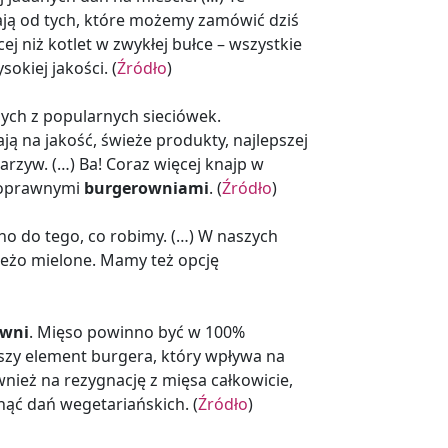
gają od tych, które możemy zamówić dziś
cej niż kotlet w zwykłej bułce – wszystkie
okiej jakości. (
Źródło
)
ych z popularnych sieciówek.
ją na jakość, świeże produkty, najlepszej
rzyw. (…) Ba! Coraz więcej knajp w
łnoprawnymi
burgerowniami
. (
Źródło
)
ho do tego, co robimy. (…) W naszych
wieżo mielone. Mamy też opcję
owni
. Mięso powinno być w 100%
szy element burgera, który wpływa na
wnież na rezygnację z mięsa całkowicie,
ąć dań wegetariańskich. (
Źródło
)