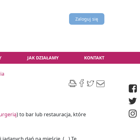
Zaloguj się
Y
JAK DZIAŁAMY
KONTAKT
ia
urgerią
) to bar lub restauracja, które
j jadanych dań na mieście. (…) Te