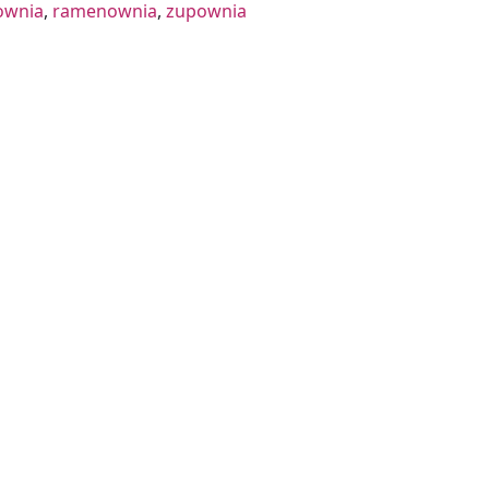
ownia
,
ramenownia
,
zupownia