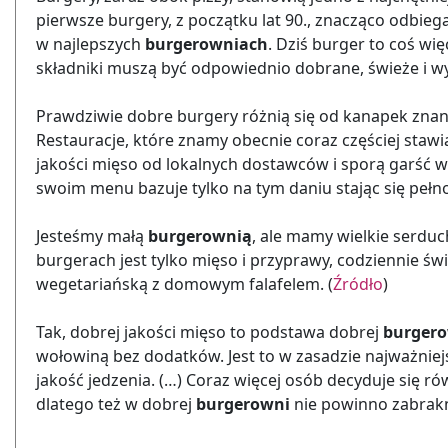
pierwsze burgery, z początku lat 90., znacząco odbie
w najlepszych
burgerowniach
. Dziś burger to coś wię
składniki muszą być odpowiednio dobrane, świeże i wys
Prawdziwie dobre burgery różnią się od kanapek znan
Restauracje, które znamy obecnie coraz częściej stawia
jakości mięso od lokalnych dostawców i sporą garść wa
swoim menu bazuje tylko na tym daniu stając się pe
Jesteśmy małą
burgerownią
, ale mamy wielkie serduc
burgerach jest tylko mięso i przyprawy, codziennie ś
wegetariańską z domowym falafelem. (
Źródło
)
Tak, dobrej jakości mięso to podstawa dobrej
burger
wołowiną bez dodatków. Jest to w zasadzie najważniej
jakość jedzenia. (…) Coraz więcej osób decyduje się ró
dlatego też w dobrej
burgerowni
nie powinno zabrakn