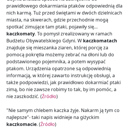
prawidłowego dokarmiania ptaków odpowiednią dla
nich karmą. Tuż przed świętami w dwóch dzielnicach
miasta, na skwerach, gdzie przechodnie mogą
spotkać zimujące tam ptaki, pojawiły się…
kaczkomaty
. To pomysł zrealizowany w ramach
Budżetu Obywatelskiego Gdyni. W
kaczkomatach
znajduje się mieszanka ziaren, której porcję za
pomocą pokrętła możemy zebrać na dłoni lub do
podstawionego pojemnika, a potem wysypać
ptakom. Urządzenia opatrzone są odpowiednią
informacją, w której zawarto instrukcję obsługi, a
także podpowiedzi, jak prawidłowo dokarmiać ptaki
zimą, bo nie zawsze robimy to tak, by im pomóc, a
nie zaszkodzić. (
Źródło
)
"Nie samym chlebem kaczka żyje. Nakarm ją tym co
najlepsze"- taki napis widnieje na giżyckim
kaczkomacie
. (
Źródło
)