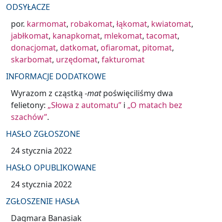
ODSYŁACZE
por.
karmomat
,
robakomat
,
łąkomat
,
kwiatomat
,
jabłkomat
,
kanapkomat
,
mlekomat
,
tacomat
,
donacjomat
,
datkomat
,
ofiaromat
,
pitomat
,
skarbomat
,
urzędomat
,
fakturomat
INFORMACJE DODATKOWE
Wyrazom z cząstką
-mat
poświęciliśmy dwa
felietony:
„Słowa z automatu”
i
„O matach bez
szachów”
.
HASŁO ZGŁOSZONE
24 stycznia 2022
HASŁO OPUBLIKOWANE
24 stycznia 2022
ZGŁOSZENIE HASŁA
Dagmara Banasiak