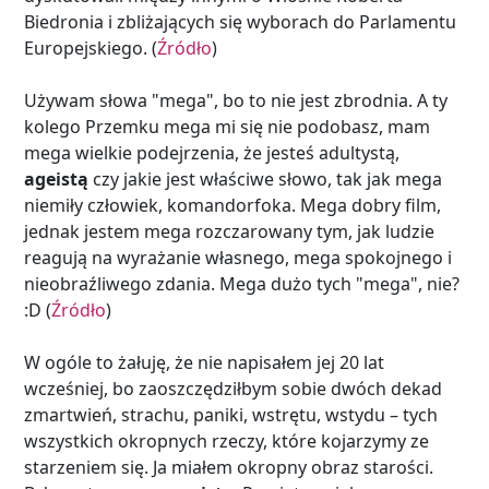
Biedronia i zbliżających się wyborach do Parlamentu
Europejskiego. (
Źródło
)
Używam słowa "mega", bo to nie jest zbrodnia. A ty
kolego Przemku mega mi się nie podobasz, mam
mega wielkie podejrzenia, że jesteś adultystą,
ageistą
czy jakie jest właściwe słowo, tak jak mega
niemiły człowiek, komandorfoka. Mega dobry film,
jednak jestem mega rozczarowany tym, jak ludzie
reagują na wyrażanie własnego, mega spokojnego i
nieobraźliwego zdania. Mega dużo tych "mega", nie?
:D (
Źródło
)
W ogóle to żałuję, że nie napisałem jej 20 lat
wcześniej, bo zaoszczędziłbym sobie dwóch dekad
zmartwień, strachu, paniki, wstrętu, wstydu – tych
wszystkich okropnych rzeczy, które kojarzymy ze
starzeniem się. Ja miałem okropny obraz starości.