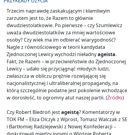
PRZYKŁADY UŻYCIA
Trzecim naprawdę zaskakującym i kłamliwym
zarzutem jest to, że Razem to głównie
dwudziestolatkowie. Po pierwsze – czy Szumlewicz
uważa dwudziestolatków za mniej wartościowe
osoby? Czy wiek ma im odbierać wiarygodność?
Nagle z równościowego w teorii kandydata
Zjednoczonej Lewicy wychodzi nieładny
ageista
.
Fakt, że Razem – w przeciwieństwie do Zjednoczonej
Lewicy – udało się przyciągnąć młodych ludzi,
zwłaszcza w obliczu prężnie rozwijającej się
nacjonalistycznej i ultraliberalnej propagandy, na
którą szczególnie podatne jest pokolenie wchodzące
w dorosłość, to ogromny atut naszej partii. (
Źródło
)
Czy Robert Biedroń jest
ageistą
? Komentatorzy w
TOK FM – Eliza Olczyk z Wprost, Tomasz Walczak z SE
i Bartłomiej Radziejewski z Nowej Konfederacji –
dyskutowali między innymi o Wiośnie Roberta