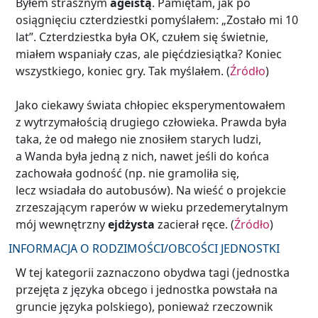
Byłem strasznym
ageistą
. Pamiętam, jak po
osiągnięciu czterdziestki pomyślałem: „Zostało mi 10
lat”. Czterdziestka była OK, czułem się świetnie,
miałem wspaniały czas, ale pięćdziesiątka? Koniec
wszystkiego, koniec gry. Tak myślałem. (
Źródło
)
Jako ciekawy świata chłopiec eksperymentowałem
z wytrzymałością drugiego człowieka. Prawda była
taka, że od małego nie znosiłem starych ludzi,
a Wanda była jedną z nich, nawet jeśli do końca
zachowała godność (np. nie gramoliła się,
lecz wsiadała do autobusów). Na wieść o projekcie
zrzeszającym raperów w wieku przedemerytalnym
mój wewnętrzny
ejdżysta
zacierał ręce. (
Źródło
)
INFORMACJA O RODZIMOŚCI/OBCOŚCI JEDNOSTKI
W tej kategorii zaznaczono obydwa tagi (jednostka
przejęta z języka obcego i jednostka powstała na
gruncie języka polskiego), ponieważ rzeczownik