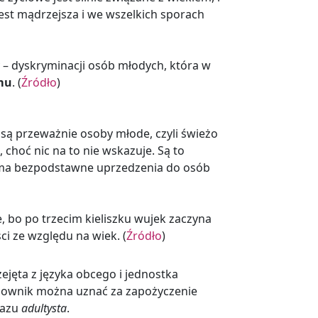
jest mądrzejsza i we wszelkich sporach
 – dyskryminacji
osób młodych
,
która w
mu
. (
Źródło
)
są przeważnie osoby młode, czyli świeżo
 choć nic na to nie wskazuje. Są to
 ma bezpodstawne uprzedzenia do osób
, bo po trzecim kieliszku wujek zaczyna
i ze względu na wiek. (
Źródło
)
ejęta z języka obcego i jednostka
czownik można uznać za zapożyczenie
razu
adultysta
.