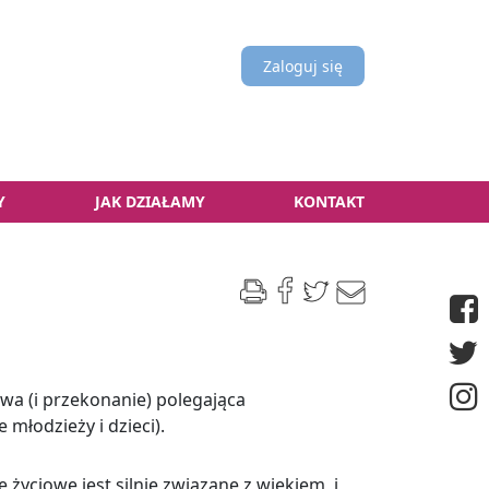
Zaloguj się
Y
JAK DZIAŁAMY
KONTAKT
awa (i przekonanie) polegająca
 młodzieży i dzieci).
życiowe jest silnie związane z wiekiem, i