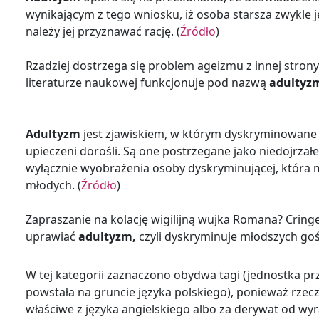
wynikającym z tego wniosku, iż osoba starsza zwykle 
należy jej przyznawać rację. (
Źródło
)
Rzadziej dostrze
ga się problem ageizmu z innej strony
literaturze naukowej funkcjonuje pod nazwą
adultyz
Adultyzm
jest zjawiskiem, w którym dyskryminowane 
upieczeni dorośli. Są one postrzegane jako niedojrzałe,
wyłącznie wyobrażenia osoby dyskryminującej, która
młodych. (
Źródło
)
Zapraszanie na kolację wigilijną wujka Romana? Cringe
uprawiać
adultyzm,
czyli dyskryminuje młodszych gośc
W tej kategorii zaznaczono obydwa tagi (jednostka prz
powstała na gruncie języka polskiego), ponieważ rze
właściwe z języka angielskiego albo za derywat od wy