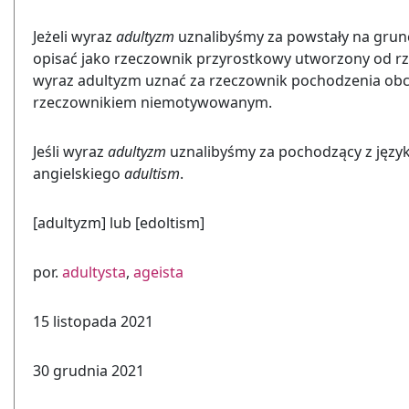
Jeżeli wyraz
adultyzm
uznalibyśmy za powstały na grunc
opisać jako rzeczownik przyrostkowy utworzony od
wyraz adultyzm uznać za rzeczownik pochodzenia obce
rzeczownikiem niemotywowanym.
Jeśli wyraz
adultyzm
uznalibyśmy za pochodzący z języ
angielskiego
adultism
.
[adultyzm] lub [edoltism]
por.
adultysta
,
ageista
15 listopada 2021
30 grudnia 2021