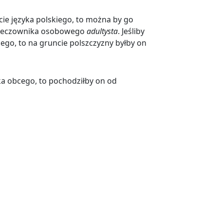
ie języka polskiego, to można by go
 rzeczownika osobowego
adultysta
. Jeśliby
go, to na gruncie polszczyzny byłby on
ka obcego, to pochodziłby on od