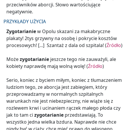
przeciwników aborcji. Słowo wartościujące
negatywnie.
PRZYKŁADY UŻYCIA
Zygotarianie
w Opolu skazani za makabryczne
plakaty! 2tys grzywny na osobę i pokrycie kosztów
procesowych! [...] Szantaż z dala od szpitala! (
Źródło
)
Może
zygotarianie
jeszcze tego nie zauważyli, ale
kobiety naprawdę mają wolną wolę! (
Źródło
)
Serio, koniec z byciem miłym, koniec z tłumaczeniem
ludziom tego, ze aborcja jest zabiegiem, który
przeprowadzamy w normalnych szpitalnych
warunkach nie jest niebezpieczny, nie wiąże się z
rozlewem krwi i ucinaniem rączek małego płoda czy
jak to tam ci
zygotarianie
przedstawiają. To
wszystko jedna wielka bzdura. Naprawde nie chce
nigdy być w ciąży, chce mieć prawo do własnego