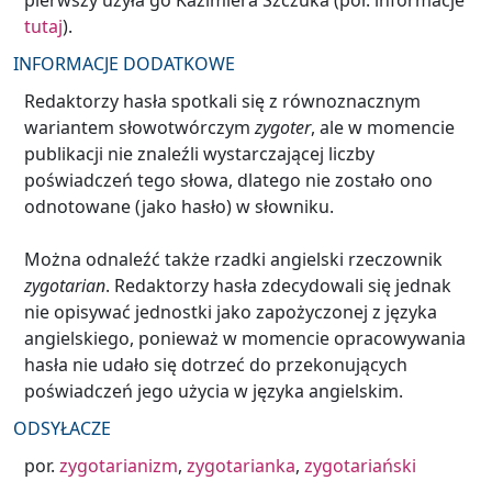
pierwszy użyła go Kazimiera Szczuka (por. informacje
tutaj
).
INFORMACJE DODATKOWE
Redaktorzy hasła spotkali się z równoznacznym
wariantem słowotwórczym
zygoter
, ale w momencie
publikacji nie znaleźli wystarczającej liczby
poświadczeń tego słowa, dlatego nie zostało ono
odnotowane (jako hasło) w słowniku.
Można odnaleźć także rzadki angielski rzeczownik
zygotarian
. Redaktorzy hasła zdecydowali się jednak
nie opisywać jednostki jako zapożyczonej z języka
angielskiego, ponieważ w momencie opracowywania
hasła nie udało się dotrzeć do przekonujących
poświadczeń jego użycia w języka angielskim.
ODSYŁACZE
por.
zygotarianizm
,
zygotarianka
,
zygotariański