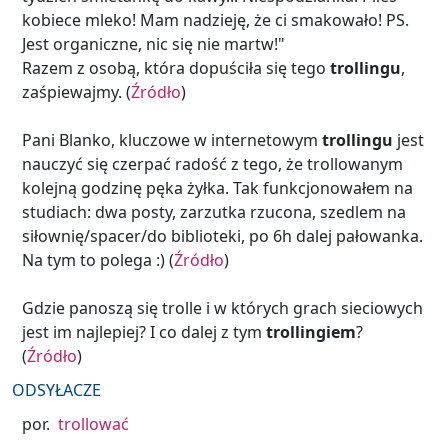
kobiece mleko! Mam nadzieję, że ci smakowało! PS.
Jest organiczne, nic się nie martw!"
Razem z osobą, która dopuściła się tego
trollingu
,
zaśpiewajmy.
(
Źródło
)
Pani Blanko, kluczowe w internetowym
trollingu
jest
nauczyć się czerpać radość z tego, że trollowanym
kolejną godzinę pęka żyłka. Tak funkcjonowałem na
studiach: dwa posty, zarzutka rzucona, szedlem na
siłownię/spacer/do biblioteki, po 6h dalej pałowanka.
Na tym to polega :) (
Źródło
)
Gdzie panoszą się trolle i w których grach sieciowych
jest im najlepiej? I co dalej z tym
trollingiem
?
(
Źródło
)
ODSYŁACZE
por.
trollować