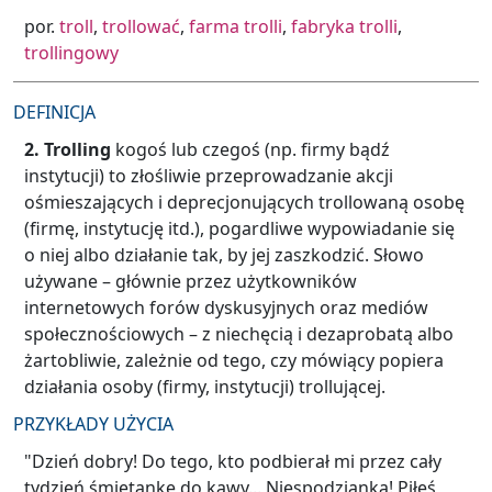
por.
troll
,
trollować
,
farma trolli
,
fabryka trolli
,
trollingowy
DEFINICJA
2.
Trolling
kogoś lub czegoś (np. firmy bądź
instytucji) to złośliwie przeprowadzanie akcji
ośmieszających i deprecjonujących
trollowaną osobę
(firmę, instytucję itd.), pogardliwe wypowiadanie się
o niej albo działanie tak, by jej zaszkodzić.
Słowo
używane –
głównie przez użytkowników
internetowych forów dyskusyjnych oraz mediów
społecznościowych –
z niechęcią i dezaprobatą albo
żartobliwie, zależnie od tego, czy mówiący popiera
działania osoby (firmy, instytucji)
trollującej.
PRZYKŁADY UŻYCIA
"Dzień dobry! Do tego, kto podbierał mi przez cały
tydzień śmietankę do kawy... Niespodzianka! Piłeś