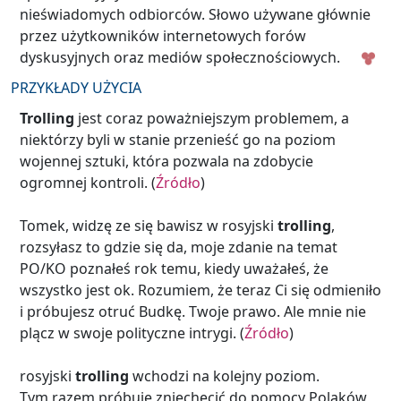
nieświadomych odbiorców. Słowo używane
głównie
przez użytkowników internetowych forów
dyskusyjnych oraz mediów społecznościowych.
PRZYKŁADY UŻYCIA
Trolling
jest coraz poważniejszym problemem, a
niektórzy byli w stanie przenieść go na poziom
wojennej sztuki, która pozwala na zdobycie
ogromnej kontroli.
(
Źródło
)
Tomek, widzę ze się bawisz w rosyjski
trolling
,
rozsyłasz to gdzie się da, moje zdanie na temat
PO/KO poznałeś rok temu, kiedy uważałeś, że
wszystko jest ok. Rozumiem, że teraz Ci się odmieniło
i próbujesz otruć Budkę. Twoje prawo. Ale mnie nie
plącz w swoje polityczne intrygi.
(
Źródło
)
rosyjski
trolling
wchodzi na kolejny poziom.
Tym razem próbuje zniechęcić do pomocy Polaków