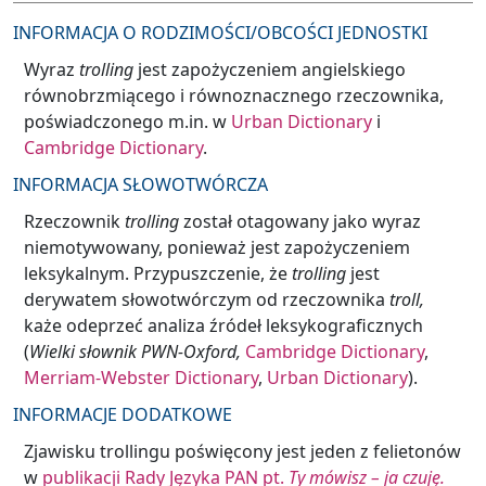
INFORMACJA O RODZIMOŚCI/OBCOŚCI JEDNOSTKI
Wyraz
trolling
jest zapożyczeniem angielskiego
równobrzmiącego i równoznacznego rzeczownika,
poświadczonego m.in. w
Urban Dictionary
i
Cambridge Dictionary
.
INFORMACJA SŁOWOTWÓRCZA
Rzeczownik
trolling
został otagowany jako wyraz
niemotywowany, ponieważ jest zapożyczeniem
leksykalnym. Przypuszczenie, że
trolling
jest
derywatem słowotwórczym od rzeczownika
troll,
każe odeprzeć analiza źródeł leksykograficznych
(
Wielki słownik PWN-Oxford,
Cambridge Dictionary
,
Merriam-Webster Dictionary
,
Urban Dictionary
).
INFORMACJE DODATKOWE
Zjawisku trollingu poświęcony jest jeden z felietonów
w
publikacji Rady Języka PAN pt.
Ty mówisz – ja czuję.