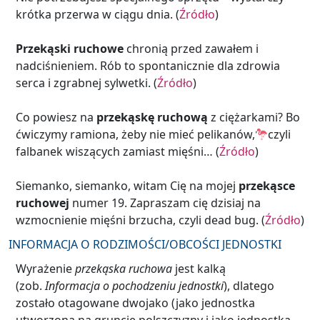
krótka przerwa w ciągu dnia. (
Źródło
)
Przekąski ruchowe
chronią przed zawałem i
nadciśnieniem. Rób to spontanicznie dla zdrowia
serca i zgrabnej sylwetki. (
Źródło
)
Co powiesz na
przekąskę ruchową
z ciężarkami? Bo
ćwiczymy ramiona, żeby nie mieć pelikanów,
czyli
falbanek wiszących zamiast mięśni… (
Źródło
)
Siemanko, siemanko, witam Cię na mojej
przekąsce
ruchowej
numer 19. Zapraszam cię dzisiaj na
wzmocnienie mięśni brzucha, czyli dead bug. (
Źródło
)
INFORMACJA O RODZIMOŚCI/OBCOŚCI JEDNOSTKI
Wyrażenie
przekąska ruchowa
jest kalką
(zob.
Informacja o pochodzeniu jednostki
), dlatego
zostało otagowane dwojako (jako jednostka