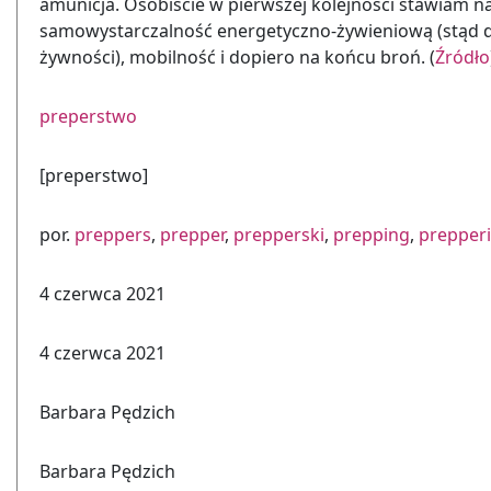
amunicja. Osobiście w pierwszej kolejności stawiam n
samowystarczalność energetyczno-żywieniową (stąd dzi
żywności), mobilność i dopiero na końcu broń. (
Źródło
preperstwo
[preperstwo]
por.
preppers
,
prepper
,
prepperski
,
prepping
,
prepper
4 czerwca 2021
4 czerwca 2021
Barbara Pędzich
Barbara Pędzich