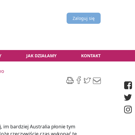
Zaloguj się
Y
JAK DZIAŁAMY
KONTAKT
wo
, im bardziej Australia płonie tym
oże rzeczywiście czas wykopać tę