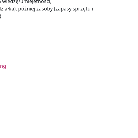
a wiedzę/umiejętności,
ałka), później zasoby (zapasy sprzętu i
)
ing