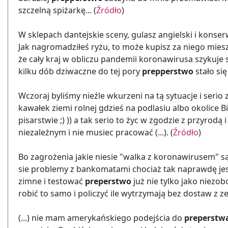
szczelną spiżarkę... (
Źródło
)
W sklepach dantejskie sceny, gulasz angielski i konse
Jak nagromadziłeś ryżu, to może kupisz za niego mies
że cały kraj w obliczu pandemii koronawirusa szykuje si
kilku dób dziwaczne do tej pory
prepperstwo
stało się
Wczoraj byliśmy nieźle wkurzeni na tą sytuacje i seri
kawałek ziemi rolnej gdzieś na podlasiu albo okolice Bie
pisarstwie ;) )) a tak serio to życ w zgodzie z przyrod
niezależnym i nie musiec pracować (...). (
Źródło
)
Bo zagrożenia jakie niesie "walka z koronawirusem" są w
sie problemy z bankomatami chociaż tak naprawdę jesz
zimne i testować
preperstwo
już nie tylko jako niez
robić to samo i policzyć ile wytrzymają bez dostaw z ze
(...) nie mam amerykańskiego podejścia do
preperstw