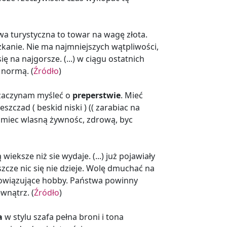
rwa turystyczna to towar na wagę złota.
zkanie. Nie ma najmniejszych wątpliwości,
ę na najgorsze. (...) w ciągu ostatnich
 normą. (
Źródło
)
o zaczynam myśleć o
preperstwie
. Mieć
szczad ( beskid niski ) (( zarabiac na
ą i miec wlasną żywnośc, zdrową, byc
ieksze niż sie wydaje. (...) już pojawiały
cze nic się nie dzieje. Wolę dmuchać na
obowiązujące hobby. Państwa powinny
wnątrz. (
Źródło
)
a
w stylu szafa pełna broni i tona