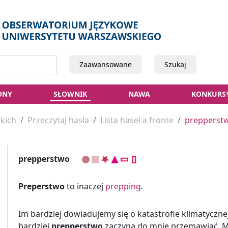
Zaawansowane
Szukaj
ONY
SŁOWNIK
NAWA
KONKURS
kich
Przeczytaj hasła
Lista haseł a fronte
prepperst
prepperstwo
Preperstwo
to inaczej
prepping
.
Im bardziej dowiadujemy się o katastrofie klimatycznej
bardziej
prepperstwo
zaczyna do mnie przemawiać. M