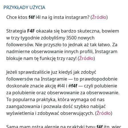
PRZYKŁADY UŻYCIA
Chce ktos
f4f
l4l na ig insta instagram? (
Źródło
)
Strategia
F4F
okazała się bardzo skuteczna, bowiem
w trzy tygodnie zdobyliśmy 3500 nowych
followersów. Nie przyszło to jednak aż tak łatwo. Za
nadmierne obserwowanie innych profili, Instagram
blokuje nam tę funkcję trzy razy! (
Źródło
)
Jeżeli sprawdzaliście juz kiedyś jak zdobyć
followersów na Instagramie — to prawdopodobnie
doskonale znacie akcję #l4l i #
f4f
— czyli polubienie
za polubienie oraz obserwowanie za obserwowanie.
To popularna praktyka, która wymaga od nas
zaangażowania i pozwala dość szybko nabijać
wyświetlenia i zdobywać obserwujących. (
Źródło
)
Sama mam ostrą alergię na praktyki typu
f4f
itp. więc