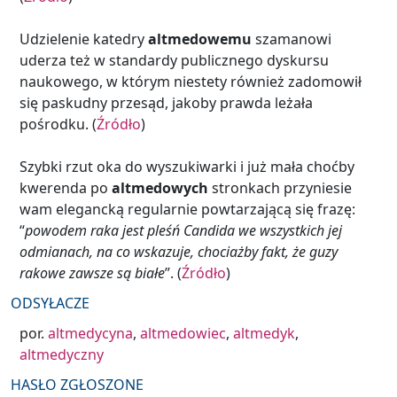
Udzielenie katedry
altmedowemu
szamanowi
uderza też w standardy publicznego dyskursu
naukowego, w którym niestety również zadomowił
się paskudny przesąd, jakoby prawda leżała
pośrodku. (
Źródło
)
Szybki rzut oka do wyszukiwarki i już mała choćby
kwerenda po
altmedowych
stronkach przyniesie
wam elegancką regularnie powtarzającą się frazę:
“
powodem raka jest pleśń Candida we wszystkich jej
odmianach, na co wskazuje, chociażby fakt, że guzy
rakowe zawsze są białe
”. (
Źródło
)
ODSYŁACZE
por.
altmedycyna
,
altmedowiec
,
altmedyk
,
altmedyczny
HASŁO ZGŁOSZONE