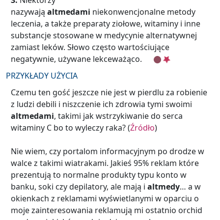
3.
Niektórzy
nazywają
altmedami
niekonwencjonalne metody
leczenia, a także preparaty ziołowe, witaminy i inne
substancje stosowane w medycynie alternatywnej
zamiast leków. Słowo często wartościujące
negatywnie, używane lekceważąco.
PRZYKŁADY UŻYCIA
Czemu ten gość jeszcze nie jest w pierdlu za robienie
z ludzi debili i niszczenie ich zdrowia tymi swoimi
altmedami
, takimi jak wstrzykiwanie do serca
witaminy C bo to wyleczy raka? (
Źródło
)
Nie wiem, czy portalom informacyjnym po drodze w
walce z takimi wiatrakami. Jakieś 95% reklam które
prezentują to normalne produkty typu konto w
banku, soki czy depilatory, ale mają i
altmedy
… a w
okienkach z reklamami wyświetlanymi w oparciu o
moje zainteresowania reklamują mi ostatnio orchid