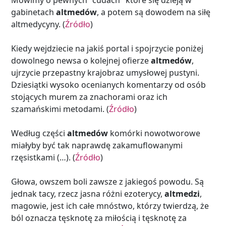
Mówimy o pewnych "cudach" które się dzieją w
gabinetach
altmedów
, a potem są dowodem na siłę
altmedycyny. (
Źródło
)
Kiedy wejdziecie na jakiś portal i spojrzycie poniżej
dowolnego newsa o kolejnej ofierze
altmedów
,
ujrzycie przepastny krajobraz umysłowej pustyni.
Dziesiątki wysoko ocenianych komentarzy od osób
stojących murem za znachorami oraz ich
szamańskimi metodami. (
Źródło
)
Według części
altmedów
komórki nowotworowe
miałyby być tak naprawdę zakamuflowanymi
rzęsistkami (…). (
Źródło
)
Głowa, owszem boli zawsze z jakiegoś powodu. Są
jednak tacy, rzecz jasna różni ezoterycy,
altmedzi
,
magowie, jest ich całe mnóstwo, którzy twierdzą, że
ból oznacza tęsknotę za miłością i tęsknotę za