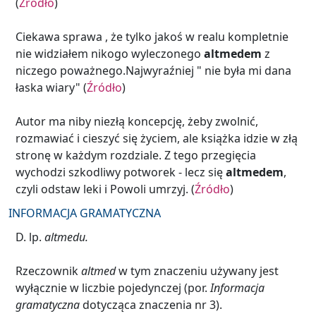
(
Źródło
)
Ciekawa sprawa , że tylko jakoś w realu kompletnie
nie widziałem nikogo wyleczonego
altmedem
z
niczego poważnego.Najwyraźniej " nie była mi dana
łaska wiary" (
Źródło
)
Autor ma niby niezłą koncepcję, żeby zwolnić,
rozmawiać i cieszyć się życiem, ale książka idzie w złą
stronę w każdym rozdziale. Z tego przegięcia
wychodzi szkodliwy potworek - lecz się
altmedem
,
czyli odstaw leki i Powoli umrzyj. (
Źródło
)
INFORMACJA GRAMATYCZNA
D. lp.
altmedu.
Rzeczownik
altmed
w tym znaczeniu używany jest
wyłącznie w liczbie pojedynczej (por.
Informacja
gramatyczna
dotycząca znaczenia nr 3).