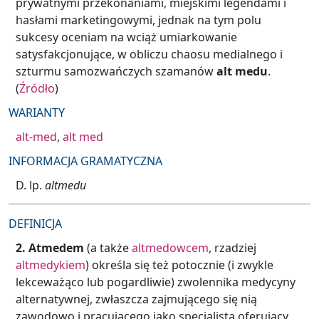
prywatnymi przekonaniami, miejskimi legendami i
hasłami marketingowymi, jednak na tym polu
sukcesy oceniam na wciąż umiarkowanie
satysfakcjonujące, w obliczu chaosu medialnego i
szturmu samozwańczych szamanów
alt medu
.
(
Źródło
)
WARIANTY
alt-med
,
alt med
INFORMACJA GRAMATYCZNA
D. lp.
altmedu
DEFINICJA
2.
Atmedem
(a także
altmedowcem
, rzadziej
altmedykiem
) określa się też potocznie (i zwykle
lekceważąco lub pogardliwie) zwolennika medycyny
alternatywnej, zwłaszcza zajmującego się nią
zawodowo i pracującego jako specjalista oferujący