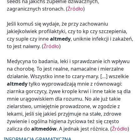
seeds na jakichś zupełnie dziwacznych,
zagranicznych stronach. (
Źródło
)
Jeśli komuś się wydaje, że przy zachowaniu
jakiejkolwiek profilaktyki, czy to kp czy szczepienia,
czy suple czy inne
altmedy
, uniknie infekcji i zakażeń,
to jest naiwny. (
Źródło
)
Medycyna to badania, leki i sprawdzanie ich wpływu
na chorobę. To jest realne, namacalne i mierzalne
działanie. Wszystko inne to czary-mary. […] wszelkie
altmedy
tylko wyprowadzają mnie z równowagi:
ziarnka gorczycy, żywe krople krwi i inne takie są dla
mnie urągowiskiem dla rozumu. No ale już takie
zielarstwo, umiejętnie prowadzone, w zgodzie z
lekami, jeśli się jakieś przyjmuje na stałe, zdrowe
żywienie i ogólna higiena życiowa też się często
zalicza do
altmedów
. A jednak jest różnica. (
Źródło
)
INFORMACJA GRAMATYCZNA