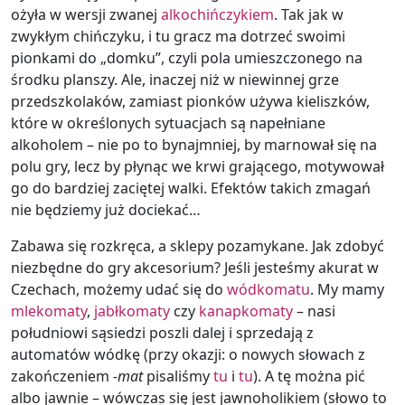
ożyła w wersji zwanej
alkochińczykiem
. Tak jak w
zwykłym chińczyku, i tu gracz ma dotrzeć swoimi
pionkami do „domku”, czyli pola umieszczonego na
środku planszy. Ale, inaczej niż w niewinnej grze
przedszkolaków, zamiast pionków używa kieliszków,
które w określonych sytuacjach są napełniane
alkoholem – nie po to bynajmniej, by marnował się na
polu gry, lecz by płynąc we krwi grającego, motywował
go do bardziej zaciętej walki. Efektów takich zmagań
nie będziemy już dociekać…
Zabawa się rozkręca, a sklepy pozamykane. Jak zdobyć
niezbędne do gry akcesorium? Jeśli jesteśmy akurat w
Czechach, możemy udać się do
wódkomatu
. My mamy
mlekomaty
,
jabłkomaty
czy
kanapkomaty
– nasi
południowi sąsiedzi poszli dalej i sprzedają z
automatów wódkę (przy okazji: o nowych słowach z
zakończeniem
-mat
pisaliśmy
tu
i
tu
). A tę można pić
albo jawnie – wówczas się jest jawnoholikiem (słowo to