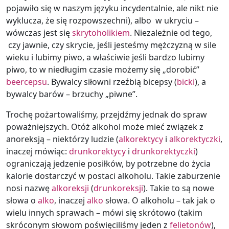
pojawiło się w naszym języku incydentalnie, ale nikt nie
wyklucza, że się rozpowszechni), albo w ukryciu –
wówczas jest się
skrytoholikiem
. Niezależnie od tego,
czy jawnie, czy skrycie, jeśli jesteśmy mężczyzną w sile
wieku i lubimy piwo, a właściwie jeśli bardzo lubimy
piwo, to w niedługim czasie możemy się „dorobić”
beercepsu
. Bywalcy siłowni rzeźbią bicepsy (
bicki
), a
bywalcy barów – brzuchy „piwne”.
Trochę pożartowaliśmy, przejdźmy jednak do spraw
poważniejszych. Otóż alkohol może mieć związek z
anoreksją – niektórzy ludzie (
alkorektycy
i
alkorektyczki
,
inaczej mówiąc:
drunkorektycy
i
drunkorektyczki
)
ograniczają jedzenie posiłków, by potrzebne do życia
kalorie dostarczyć w postaci alkoholu. Takie zaburzenie
nosi nazwę
alkoreksji
(
drunkoreksji
). Takie to są nowe
słowa o
alko
, inaczej
alko
słowa. O alkoholu – tak jak o
wielu innych sprawach – mówi się skrótowo (takim
skróconym słowom poświęciliśmy jeden z
felietonów
),