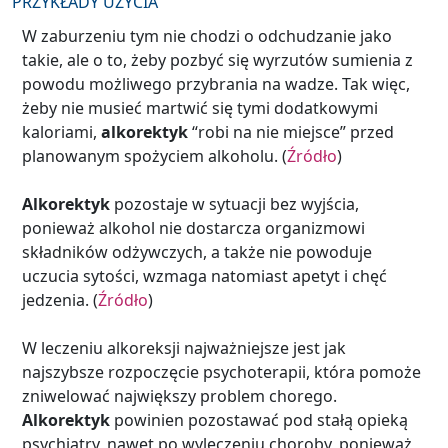
PRZYKŁADY UŻYCIA
W zaburzeniu tym nie chodzi o odchudzanie jako
takie, ale o to, żeby pozbyć się wyrzutów sumienia z
powodu możliwego przybrania na wadze. Tak więc,
żeby nie musieć martwić się tymi dodatkowymi
kaloriami,
alkorektyk
“robi na nie miejsce” przed
planowanym spożyciem alkoholu. (
Źródło
)
Alkorektyk
pozostaje w sytuacji bez wyjścia,
ponieważ alkohol nie dostarcza organizmowi
składników odżywczych, a także nie powoduje
uczucia sytości, wzmaga natomiast apetyt i chęć
jedzenia. (
Źródło
)
W leczeniu alkoreksji najważniejsze jest jak
najszybsze rozpoczęcie psychoterapii, która pomoże
zniwelować największy problem chorego.
Alkorektyk
powinien pozostawać pod stałą opieką
psychiatry, nawet po wyleczeniu choroby, ponieważ