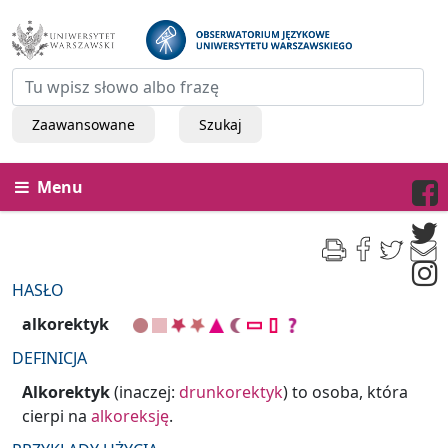
Zaawansowane
Szukaj
Menu
HASŁO
alkorektyk
DEFINICJA
Alkorektyk
(inaczej:
drunkorektyk
) to osoba, która
cierpi na
alkoreksję
.