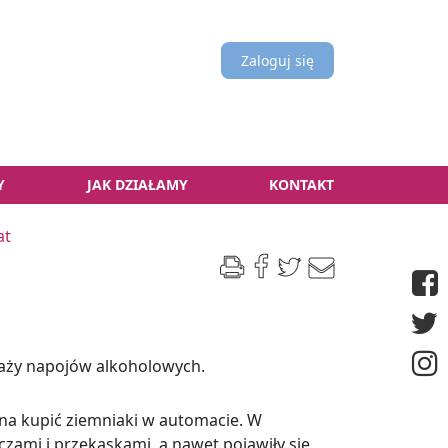
Zaloguj się
Y
JAK DZIAŁAMY
KONTAKT
at
daży napojów alkoholowych.
na kupić ziemniaki w automacie. W
zami i przekąskami, a nawet pojawiły się