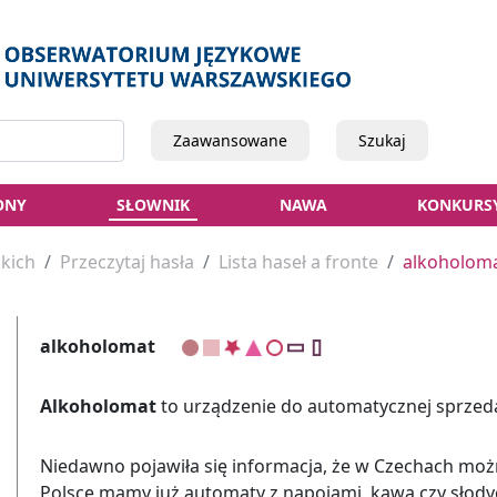
Zaawansowane
Szukaj
ONY
SŁOWNIK
NAWA
KONKURS
kich
Przeczytaj hasła
Lista haseł a fronte
alkoholom
alkoholomat
Alkoholomat
to urządzenie do automatycznej sprze
Niedawno pojawiła się informacja, że w Czechach moż
Polsce mamy już automaty z napojami, kawą czy słodyc