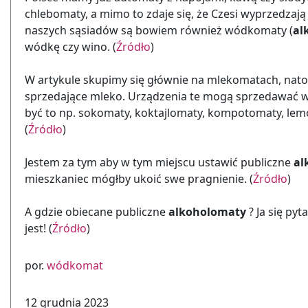
chlebomaty, a mimo to zdaje się, że Czesi wyprzedzaj
naszych sąsiadów są bowiem również wódkomaty (
al
wódkę czy wino. (
Źródło
)
W artykule skupimy się głównie na mlekomatach, nato
sprzedające mleko. Urządzenia te mogą sprzedawać wł
być to np. sokomaty, koktajlomaty, kompotomaty, le
(
Źródło
)
Jestem za tym aby w tym miejscu ustawić publiczne
al
mieszkaniec mógłby ukoić swe pragnienie. (
Źródło
)
A gdzie obiecane publiczne
alkoholomaty
? Ja się pyt
jest! (
Źródło
)
por.
wódkomat
12 grudnia 2023